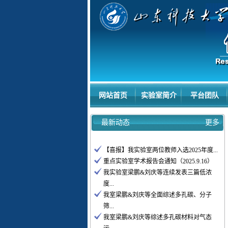
网站首页
实验室简介
平台团队
最新动态
更多
【喜报】我实验室两位教师入选2025年度...
重点实验室学术报告会通知（2025.9.16）
我实验室梁鹏&刘庆等连续发表三篇低浓
度...
我室梁鹏&刘庆等全面综述多孔碳、分子
筛...
我室梁鹏&刘庆等综述多孔碳材料对气态
污...