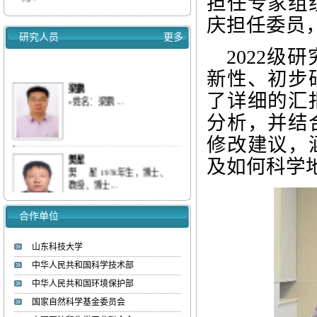
担任专家组
【喜报】我实验室两位教师入选2025年度...
庆担任委员
重点实验室学术报告会通知（2025.9.16）
研究人员
更多
我实验室梁鹏&刘庆等连续发表三篇低浓
2022
度...
我室梁鹏&刘庆等全面综述多孔碳、分子
新性、初步
梁鹏
筛...
了详细的汇
»姓名：梁鹏 ...
我室梁鹏&刘庆等综述多孔碳材料对气态
分析，并结
污...
【喜报】我实验室教师入选ScholarGPS 20...
修改建议，
【喜报】我实验室研究生获批山东省优秀...
樊星
及如何科学
热烈欢迎李彦坤博士加入低碳能源化工实验
樊 星 1978年生，博士、
教授、博士...
室
合作单位
赵国明
»姓名：赵国明 ...
山东科技大学
中华人民共和国科学技术部
中华人民共和国环境保护部
刘庆
国家自然科学基金委员会
»姓名：刘庆 ...