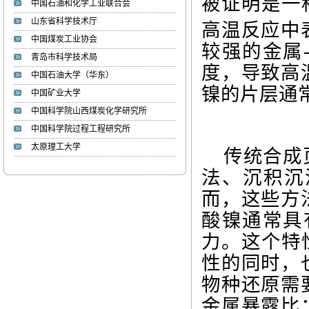
被证明是一
中国石油和化学工业联合会
李湘萍
山东省科学技术厅
高温反应中
李 湘 萍 1985年生，博士、
中国煤炭工业协会
学术教授、...
较强的金属
青岛市科学技术局
度，导致高
中国石油大学（华东）
张文睿
镍的片层通
中国矿业大学
张 文 睿 1986年，博士、副
中国科学院山西煤炭化学研究所
教授、硕士生...
中国科学院过程工程研究所
太原理工大学
传统合成
周海峰
»姓名： 周海峰 ...
法、沉积沉
而，这些方
酸镍通常具
焦甜甜
力。这个特
»姓名：焦甜甜 ...
性的同时，
物种还原需
金属暴露比