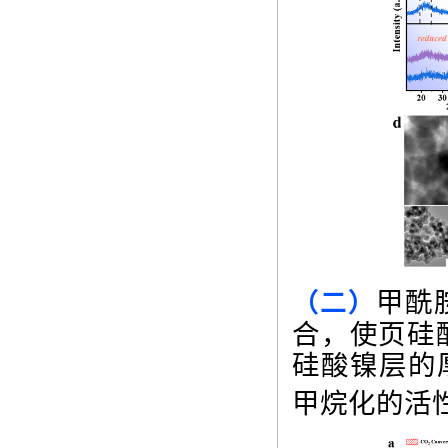
甲酰
（二）
合，使页硅
硅酸镍层的
甲烷化的活