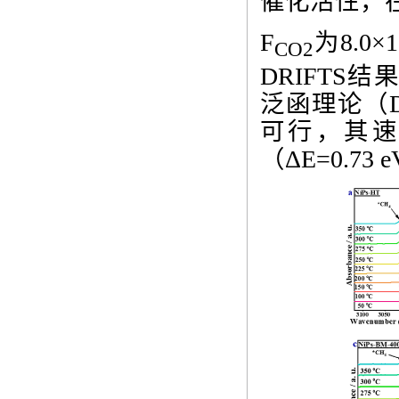
催化活性，
F
为
8.0×1
CO2
DRIFTS
结
泛函理论（
可行，其
（
ΔE=0.73 e