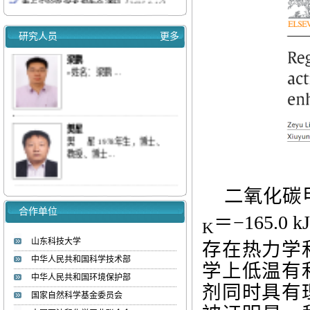
我实验室梁鹏&刘庆等连续发表三篇低浓
度...
研究人员
更多
我室梁鹏&刘庆等全面综述多孔碳、分子
梁鹏
筛...
»姓名：梁鹏 ...
我室梁鹏&刘庆等综述多孔碳材料对气态
污...
【喜报】我实验室教师入选ScholarGPS 20...
【喜报】我实验室研究生获批山东省优秀...
樊星
热烈欢迎李彦坤博士加入低碳能源化工实验
樊 星 1978年生，博士、
教授、博士...
室
赵国明
二氧化碳
»姓名：赵国明 ...
合作单位
＝
−165.0 k
K
山东科技大学
存在热力学
刘庆
中华人民共和国科学技术部
学上
低温
有
»姓名：刘庆 ...
中华人民共和国环境保护部
剂同时具有
国家自然科学基金委员会