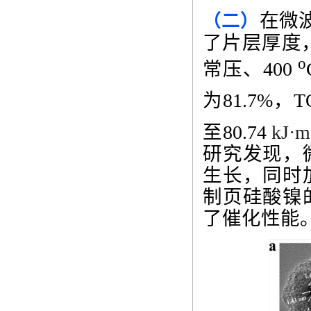
在微
（二）
了片层厚度
o
常压、
400
为
81.7%
，
T
至
80.74
kJ·m
研究发现，
生长，同时
制页硅酸镍
了催化性能