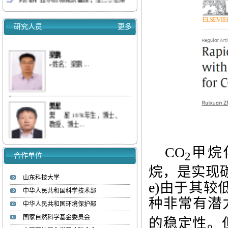
重点实验室学术报告会通知（2025.9.16）
我实验室梁鹏&刘庆等连续发表三篇低浓
研究人员
更多
度...
我室梁鹏&刘庆等全面综述多孔碳、分子
梁鹏
筛...
»姓名：梁鹏 ...
我室梁鹏&刘庆等综述多孔碳材料对气态
污...
【喜报】我实验室教师入选ScholarGPS 20...
【喜报】我实验室研究生获批山东省优秀...
樊星
热烈欢迎李彦坤博士加入低碳能源化工实验
樊 星 1978年生，博士、
教授、博士...
室
CO
甲烷
赵国明
2
合作单位
»姓名：赵国明 ...
烷，是实现
山东科技大学
e)
由于其较
中华人民共和国科学技术部
种非常有潜
刘庆
中华人民共和国环境保护部
»姓名：刘庆 ...
国家自然科学基金委员会
的稳定性。