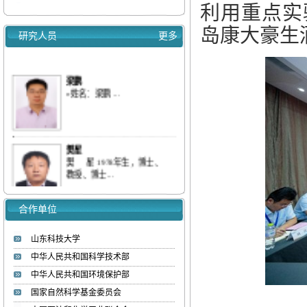
利用重点实
重点实验室学术报告会通知（2025.9.16）
岛康大豪生
我实验室梁鹏&刘庆等连续发表三篇低浓
研究人员
更多
度...
我室梁鹏&刘庆等全面综述多孔碳、分子
梁鹏
筛...
»姓名：梁鹏 ...
我室梁鹏&刘庆等综述多孔碳材料对气态
污...
【喜报】我实验室教师入选ScholarGPS 20...
【喜报】我实验室研究生获批山东省优秀...
樊星
热烈欢迎李彦坤博士加入低碳能源化工实验
樊 星 1978年生，博士、
教授、博士...
室
合作单位
赵国明
»姓名：赵国明 ...
山东科技大学
中华人民共和国科学技术部
中华人民共和国环境保护部
刘庆
»姓名：刘庆 ...
国家自然科学基金委员会