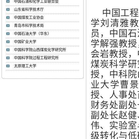
中国石油和化学工业联合会
山东省科学技术厅
中国工程
中国煤炭工业协会
李湘萍
学刘清雅
李 湘 萍 1985年生，博士、
青岛市科学技术局
学术教授、...
员，中国石
中国石油大学（华东）
学解强教授
中国矿业大学
张文睿
中国科学院山西煤炭化学研究所
会岩教授，
张 文 睿 1986年，博士、副
中国科学院过程工程研究所
教授、硕士生...
煤炭科学研
太原理工大学
授，中科院
周海峰
业大学曹
»姓名： 周海峰 ...
授、人事处
财务处副处
焦甜甜
副处长赵健
»姓名：焦甜甜 ...
伟、实验室
级转化与低