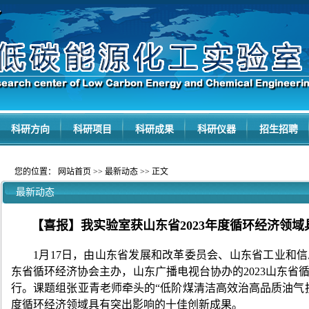
科研方向
科研项目
科研成果
科研仪器
招生招聘
您的位置：
网站首页
>>
最新动态
>> 正文
最新动态
【喜报】我实验室获山东省2023年度循环经济领
1
月
17
日，由山东省发展和改革委员会、山东省工业和信
东省循环经济协会主办，山东广播电视台协办的
2023
山东省
行。课题组张亚青老师牵头的
“
低阶煤清洁高效治高品质油气
度循环经济领域具有突出影响的十佳创新成果。