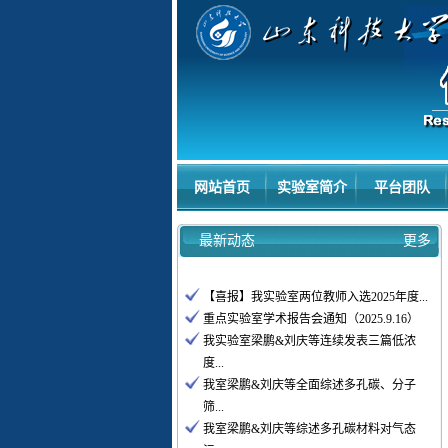
网站首页
实验室简介
平台团队
最新动态
更多
【喜报】我实验室两位教师入选2025年度...
重点实验室学术报告会通知（2025.9.16）
我实验室梁鹏&刘庆等连续发表三篇低浓
度...
我室梁鹏&刘庆等全面综述多孔碳、分子
筛...
我室梁鹏&刘庆等综述多孔碳材料对气态
污...