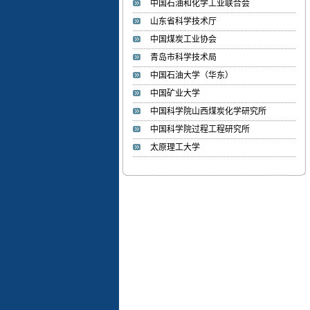
中国石油和化学工业联合会
山东省科学技术厅
李湘萍
中国煤炭工业协会
李 湘 萍 1985年生，博士、
青岛市科学技术局
学术教授、...
中国石油大学（华东）
中国矿业大学
张文睿
中国科学院山西煤炭化学研究所
张 文 睿 1986年，博士、副
中国科学院过程工程研究所
教授、硕士生...
太原理工大学
周海峰
»姓名： 周海峰 ...
焦甜甜
»姓名：焦甜甜 ...