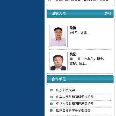
重点实验室学术报告会通知（2025.9.16）
我实验室梁鹏&刘庆等连续发表三篇低浓
研究人员
更多
度...
我室梁鹏&刘庆等全面综述多孔碳、分子
梁鹏
筛...
»姓名：梁鹏 ...
我室梁鹏&刘庆等综述多孔碳材料对气态
污...
【喜报】我实验室教师入选ScholarGPS 20...
【喜报】我实验室研究生获批山东省优秀...
樊星
热烈欢迎李彦坤博士加入低碳能源化工实验
樊 星 1978年生，博士、
室
教授、博士...
赵国明
合作单位
»姓名：赵国明 ...
山东科技大学
中华人民共和国科学技术部
刘庆
中华人民共和国环境保护部
»姓名：刘庆 ...
国家自然科学基金委员会