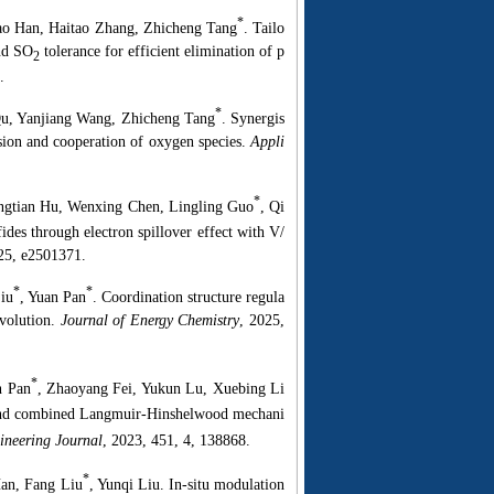
*
ao Han, Haitao Zhang, Zhicheng Tang
. Tailo
and SO
tolerance for efficient elimination of p
2
.
*
Qu, Yanjiang Wang, Zhicheng Tang
. Synergis
sion and cooperation of oxygen species.
Appli
*
ingtian Hu, Wenxing Chen, Lingling Guo
, Qi
ides through electron spillover effect with V/
25, e2501371.
*
*
iu
, Yuan Pan
. Coordination structure regula
evolution.
Journal of Energy Chemistry
, 2025,
*
n Pan
, Zhaoyang Fei, Yukun Lu, Xuebing Li
and combined Langmuir-Hinshelwood mechani
ineering Journal
, 2023, 451, 4, 138868.
*
Han, Fang Liu
, Yunqi Liu. In-situ modulation