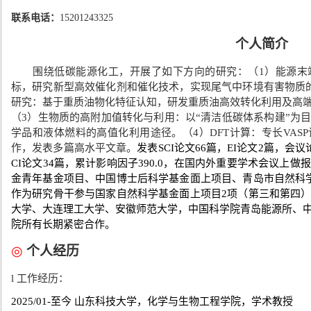
联系电话：
15201243325
个人简介
围绕低碳能源化工，开展了如下方向的研究：（
1
）能源末
标，研究新型高效催化剂和催化技术，实现尾气中环境有害物质
研究：基于重质油物化特征认知，研发重质油高效转化利用及高
（
3
）生物质的高附加值转化与利用：以“清洁低碳体系构建”为
学品和液体燃料的高值化利用途径。（
4
）
DFT
计算：专长
VASP
作，发表多篇高水平文章。
发表
SCI
论文
66
篇，
EI
论文
2
篇，会议
CI
论文
34
篇，累计影响因子
390.0
，在国内外重要学术会议上做报
金青年基金项目、中国博士后科学基金面上项目、青岛市自然科
作为研究骨干参与国家自然科学基金面上项目
2
项（第三和第四
大学、大连理工大学、安徽师范大学，中国科学院青岛能源所、
院所有长期紧密合作。
◎
个人经历
l
工作经历：
2025/01-
至今
山东科技大学，化学与生物工程学院，学术教授