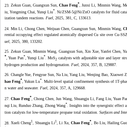
*
23.
Zekun Guan, Guangxun Sun,
Chao Feng
, Junxi Li, Minmin Wang, M
*
iu, Yongming Chai, Yunqi Liu
. Ni/ZSM-5@Ni/ZnO catalysts for fluid catal
ization tandem reactions.
Fuel
, 2025, 381, C, 133613.
24.
Min Li, Chong Chen, Weijuan Chen, Guangxun Sun, Minmin Wang,
Ch
rential occupying effect regulated atomically dispersed Cu site over Cu-S
uel
, 2025, 380, 133202.
25.
Zekun Guan, Minmin Wang, Guangxun Sun, Xin Xue, Yanfei Chen, Yu
*
*
*
, Yuan Pan
, Yunqi Liu
. MoS
catalysts with adjustable size and layer s
2
hydrogen production and hydrogenation.
Fuel
, 2024, 357, B, 129887.
26.
Changle Yue, Fengyue Sun, Na Liu, Yang Liu, Wenjing Bao, Xiaowei
*
*
hao Feng
, Yukun Lu
. Multi-level spatial confinement synthesis of 1T-p
n water and seawater.
Fuel
, 2024, 357, A, 129668.
*
27.
Chao Feng
, Chong Chen, Jun Wang, Shuangju Li, Fang Liu, Yuan Pa
*
nqi Liu, Runduo Zhang, Zhong Wang
. Insights into the synergistic effe
tion catalysts for low-temperature propane total oxidation.
Surfaces and Inte
1
1
*
28.
Xueli Cheng
, Shuangju Li
, Li Xu,
Chao Feng
, Bo Liu, Hailing Gu