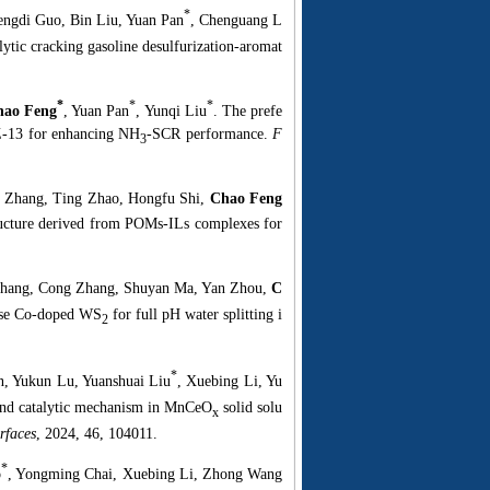
*
engdi Guo, Bin Liu, Yuan Pan
, Chenguang L
ytic cracking gasoline desulfurization-aromat
*
*
*
ao Feng
, Yuan Pan
, Yunqi Liu
. The prefe
SZ-13 for enhancing NH
-SCR performance.
F
3
 Zhang, Ting Zhao, Hongfu Shi,
Chao Feng
tructure derived from POMs-ILs complexes for
 Zhang, Cong Zhang, Shuyan Ma, Yan Zhou,
C
hase Co-doped WS
for full pH water splitting i
2
*
n, Yukun Lu, Yuanshuai Liu
, Xuebing Li, Yu
ct and catalytic mechanism in MnCeO
solid solu
x
rfaces
, 2024, 46, 104011.
*
o
, Yongming Chai, Xuebing Li, Zhong Wang