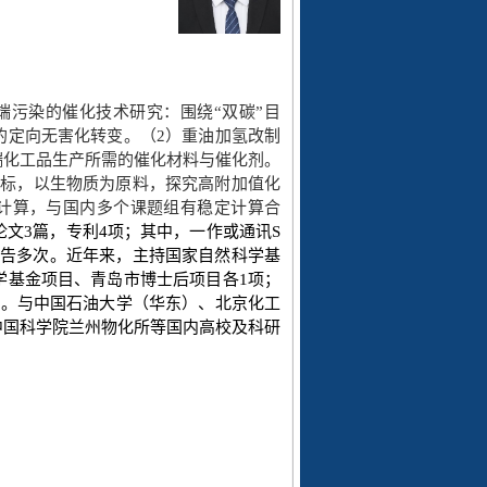
端污染的催化技术研究：围绕“双碳”目
的定向无害化转变。（
2
）重油加氢改制
端化工品生产所需的催化材料与催化剂。
目标，以生物质为原料，探究高附加值化
计算，与国内多个课题组有稳定计算合
论文
3
篇，专利
4
项；其中，一作或通讯
S
告多次。近年来，主持国家自然科学基
学基金项目、青岛市博士后项目各
1
项；
）。与中国石油大学（华东）、北京化工
中国科学院兰州物化所等国内高校及科研