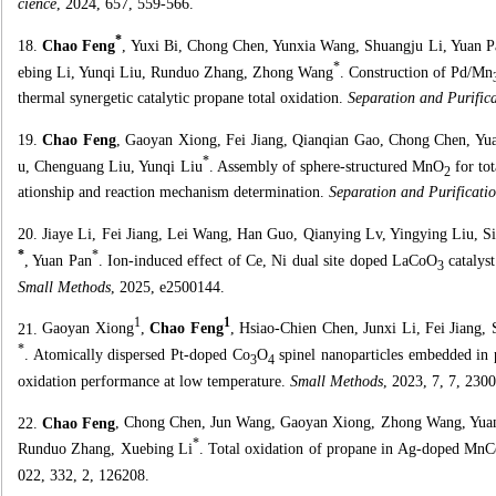
cience
, 2024, 657, 559-566.
*
18.
Chao Feng
, Yuxi Bi, Chong Chen, Yunxia Wang, Shuangju Li, Yuan 
*
ebing Li, Yunqi Liu, Runduo Zhang, Zhong Wang
. Construction of Pd/Mn
thermal synergetic catalytic propane total oxidation.
Separation and Purific
19.
Chao Feng
, Gaoyan Xiong, Fei Jiang, Qianqian Gao, Chong Chen, Yu
*
u, Chenguang Liu, Yunqi Liu
. Assembly of sphere-structured MnO
for tot
2
ationship and reaction mechanism determination.
Separation and Purificati
20.
Jiaye Li, Fei Jiang, Lei Wang, Han Guo, Qianying Lv, Yingying Liu, 
*
*
, Yuan Pan
. Ion-induced effect of Ce, Ni dual site doped LaCoO
catalyst
3
Small Methods
, 2025, e2500144.
1
1
21.
Gaoyan Xiong
,
Chao Feng
, Hsiao-Chien Chen, Junxi Li, Fei Jiang,
*
. Atomically dispersed Pt-doped Co
O
spinel nanoparticles embedded in 
3
4
oxidation performance at low temperature.
Small Methods
, 2023, 7, 7, 230
22.
Chao Feng
, Chong Chen, Jun Wang, Gaoyan Xiong, Zhong Wang, Yua
*
Runduo Zhang, Xuebing Li
. Total oxidation of propane in Ag-doped Mn
022, 332, 2, 126208.