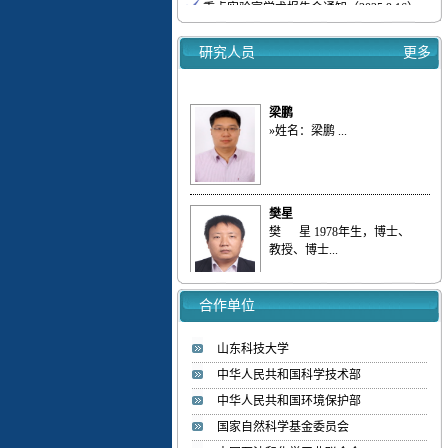
我实验室梁鹏&刘庆等连续发表三篇低浓
度...
研究人员
更多
我室梁鹏&刘庆等全面综述多孔碳、分子
筛...
梁鹏
我室梁鹏&刘庆等综述多孔碳材料对气态
»姓名：梁鹏 ...
污...
【喜报】我实验室教师入选ScholarGPS 20...
【喜报】我实验室研究生获批山东省优秀...
热烈欢迎李彦坤博士加入低碳能源化工实验
樊星
室
樊 星 1978年生，博士、
教授、博士...
赵国明
合作单位
»姓名：赵国明 ...
山东科技大学
中华人民共和国科学技术部
刘庆
中华人民共和国环境保护部
»姓名：刘庆 ...
国家自然科学基金委员会