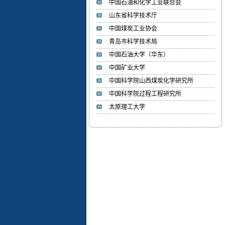
中国石油和化学工业联合会
山东省科学技术厅
李湘萍
中国煤炭工业协会
李 湘 萍 1985年生，博士、
学术教授、...
青岛市科学技术局
中国石油大学（华东）
中国矿业大学
张文睿
中国科学院山西煤炭化学研究所
张 文 睿 1986年，博士、副
教授、硕士生...
中国科学院过程工程研究所
太原理工大学
周海峰
»姓名： 周海峰 ...
焦甜甜
»姓名：焦甜甜 ...