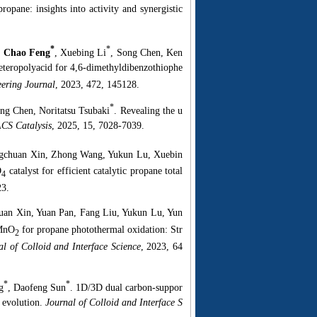
opane: insights into activity and synergistic
*
*
,
Chao Feng
, Xuebing Li
, Song Chen, Ken
teropolyacid for 4,6-dimethyldibenzothiophe
ering Journal
, 2023, 472, 145128.
*
ng Chen, Noritatsu Tsubaki
. Revealing the u
CS Catalysis
, 2025, 15, 7028-7039.
gchuan Xin, Zhong Wang, Yukun Lu, Xuebin
O
catalyst for efficient catalytic propane total
4
23.
uan Xin, Yuan Pan, Fang Liu, Yukun Lu, Yun
-MnO
for propane photothermal oxidation: Str
2
al of Colloid and Interface Science
, 2023, 64
*
*
g
, Daofeng Sun
. 1D/3D dual carbon-suppor
 evolution.
Journal of Colloid and Interface S