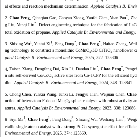
3
4
al effects and reaction mechanism determination.
Applied Catalysis B: Envi
*
2.
Chao Feng
, Qianqian Gao, Gaoyan Xiong, Yanfei Chen, Yuan Pan
, Zh
*
g Liu, Yunqi Liu
. Defect engineering technique for the fabrication of La
total oxidation of propane.
Applied Catalysis B: Environmental and Energy
,
1
1
*
*
3.
Shixing Wu
, Yuntai Xi
, Fang Dong
,
Chao Feng
, Haitao Zhang, Wei
ng technology to construct a monolithic CoMnO
/3D CaTiO
nanoflower ca
x
x
plied Catalysis B: Environmental and Energy
, 2025, 372: 125306.
*
*
4.
Taisan Xiang, Dengfeng Dai, Xin Li, Dandan Liu
,
Chao Feng
, Pengc
n situ self-derived Co/CoO
active sites from Co-TCPP for the efficient hyd
x
diol.
Applied Catalysis B: Environmental and Energy
, 2024, 348: 123841.
5.
Chong Chen, Yunxia Wang, Junxi Li, Fengyu Tian, Weijuan Chen,
Chao
uction of heteroatom F-doped Mn
O
spinel catalysts with robust activity 
3
4
atures.
Applied Catalysis B: Environmental and Energy
, 2023, 338: 123086.
1
1
*
*
6.
Siyi Ma
,
Chao Feng
, Fang Dong
, Shixing Wu, Weiliang Han
, Weig
etallic single-atom catalyst with a strong Pt-Co synergistic effect for effic
Environmental and Energy
, 2025, 374: 125369.