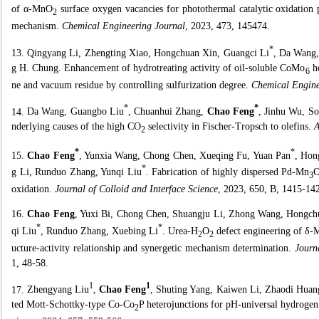
of α-MnO
surface oxygen vacancies for photothermal catalytic oxidation pr
2
mechanism.
Chemical Engineering Journal
, 2023, 473, 145474.
*
13.
Qingyang Li, Zhengting Xiao, Hongchuan Xin, Guangci Li
, Da Wang
g H. Chung. Enhancement of hydrotreating activity of oil-soluble CoMo
he
6
ne and vacuum residue by controlling sulfurization degree.
Chemical Engine
*
*
14.
Da Wang, Guangbo Liu
, Chuanhui Zhang,
Chao Feng
, Jinhu Wu, So
nderlying causes of the high CO
selectivity in Fischer-Tropsch to olefins.
A
2
*
*
15.
Chao Feng
, Yunxia Wang, Chong Chen, Xueqing Fu, Yuan Pan
, Hon
*
g Li, Runduo Zhang, Yunqi Liu
. Fabrication of highly dispersed Pd-Mn
3
oxidation.
Journal of Colloid and Interface Science
, 2023, 650, B, 1415-14
16.
Chao Feng
, Yuxi Bi, Chong Chen, Shuangju Li, Zhong Wang, Hongch
*
*
qi Liu
, Runduo Zhang, Xuebing Li
. Urea-H
O
defect engineering of δ
2
2
ucture-activity relationship and synergetic mechanism determination.
Journ
1, 48-58.
1
1
17.
Zhengyang Liu
,
Chao Feng
, Shuting Yang, Kaiwen Li, Zhaodi Huan
ted Mott-Schottky-type Co-Co
P heterojunctions for pH-universal hydrogen
2