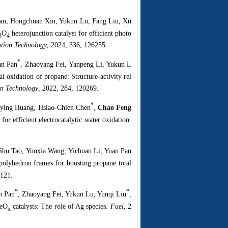
Pan, Hongchuan Xin, Yukun Lu, Fang Liu, Xu
O
heterojunction catalyst for efficient photo
3
4
ation Technology
, 2024, 336, 126255.
*
an Pan
, Zhaoyang Fei, Yanpeng Li, Yukun L
al oxidation of propane: Structure-activity rel
on Technology
, 2022, 284, 120269.
*
Siying Huang, Hsiao-Chien Chen
,
Chao Feng
 for efficient electrocatalytic water oxidation.
 Shu Tao, Yunxia Wang, Yichuan Li, Yuan Pan
polyhedron frames for boosting propane total
0121.
*
*
n Pan
, Zhaoyang Fei, Yukun Lu, Yunqi Liu
,
CeO
catalysts: The role of Ag species.
Fuel
, 2
x