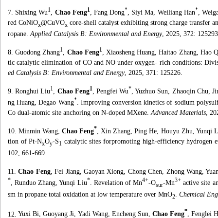
1
1
*
*
7.
Shixing Wu
,
Chao Feng
, Fang Dong
, Siyi Ma, Weiliang Han
, Weig
red CoNiO
@CuVO
core-shell catalyst exhibiting strong charge transfer 
x
x
ropane.
Applied Catalysis B: Environmental and Energy
, 2025, 372: 125293
1
1
8.
Guodong Zhang
,
Chao Feng
, Xiaosheng Huang, Haitao Zhang, Hao 
tic catalytic elimination of CO and NO under oxygen- rich conditions: Divi
ed Catalysis B: Environmental and Energy
, 2025, 371: 125226.
1
1
*
9.
Ronghui Liu
,
Chao Feng
, Pengfei Wu
, Yuzhuo Sun, Zhaoqin Chu, J
*
ng Huang, Degao Wang
. Improving conversion kinetics of sodium polysulf
Co dual-atomic site anchoring on N-doped MXene.
Advanced Materials
, 20
*
10.
Minmin Wang,
Chao Feng
, Xin Zhang, Ping He, Houyu Zhu, Yunqi L
tion of Pt-N
O
-S
catalytic sites forpromoting high-efficiency hydrogen 
x
y
1
102, 661-669.
11.
Chao Feng
, Fei Jiang, Gaoyan Xiong, Chong Chen, Zhong Wang, Yua
*
*
4+
3+
, Runduo Zhang, Yunqi Liu
. Revelation of Mn
-O
-Mn
active site 
sur
sm in propane total oxidation at low temperature over MnO
.
Chemical Eng
2
*
12.
Yuxi Bi, Guoyang Ji, Yadi Wang, Encheng Sun,
Chao Feng
, Fenglei 