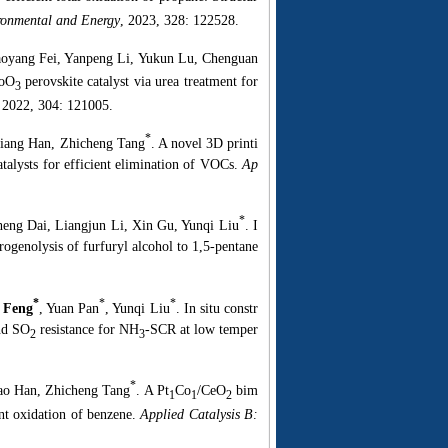
ronmental and Energy
, 2023, 328: 122528.
aoyang Fei, Yanpeng Li, Yukun Lu, Chenguan
CoO
perovskite catalyst via urea treatment for
3
 2022, 304: 121005.
*
liang Han, Zhicheng Tang
. A novel 3D printi
talysts for efficient elimination of VOCs.
Ap
*
heng Dai, Liangjun Li, Xin Gu, Yunqi Liu
. I
rogenolysis of furfuryl alcohol to 1,5-pentane
*
*
*
 Feng
, Yuan Pan
, Yunqi Liu
. In situ constr
and SO
resistance for NH
-SCR at low temper
2
3
*
ao Han, Zhicheng Tang
. A Pt
Co
/CeO
bim
1
1
2
ient oxidation of benzene.
Applied Catalysis B: