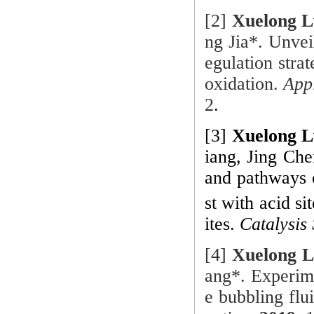
[2]
Xuelong L
ng Jia*. Unvei
egulation stra
oxidation.
App
2
.
[3]
Xuelong L
iang, Jing Che
and pathways o
st with acid si
ites.
Catalysis
[4]
Xuelong L
ang*. Experime
e bubbling flu