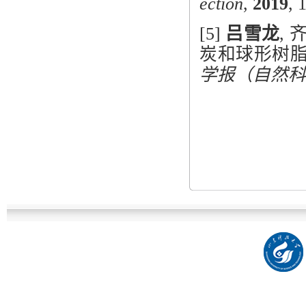
ection
,
2019
, 
[5]
吕雪龙
,
炭和球形树
学报（自然科