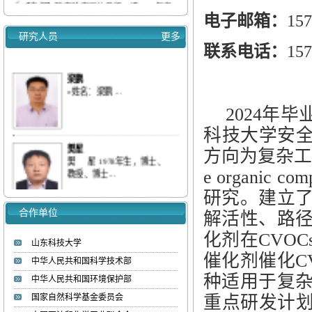
【喜报】我实验室两位教师入选2025年度...
重点实验室学术报告会通知（2025.9.16）
电子邮箱：
15
我实验室梁鹏&刘庆等连续发表三篇低浓
研究人员
更多
度...
联系电话：
157
我室梁鹏&刘庆等全面综述多孔碳、分子
梁鹏
筛...
»姓名：梁鹏 ...
我室梁鹏&刘庆等综述多孔碳材料对气态
污...
2024
年毕
【喜报】我实验室教师入选ScholarGPS 20...
科技大学安
【喜报】我实验室研究生获批山东省优秀...
樊星
方向为复杂工
热烈欢迎李彦坤博士加入低碳能源化工实验
樊 星 1978年生，博士、
教授、博士...
室
e organic co
研究。建立
合作单位
赵国明
解活性、路
»姓名：赵国明 ...
化剂在
CVOC
山东科技大学
催化剂催化
C
中华人民共和国科学技术部
种适用于复
中华人民共和国环境保护部
刘庆
»姓名：刘庆 ...
国家自然科学基金委员会
重点研发计